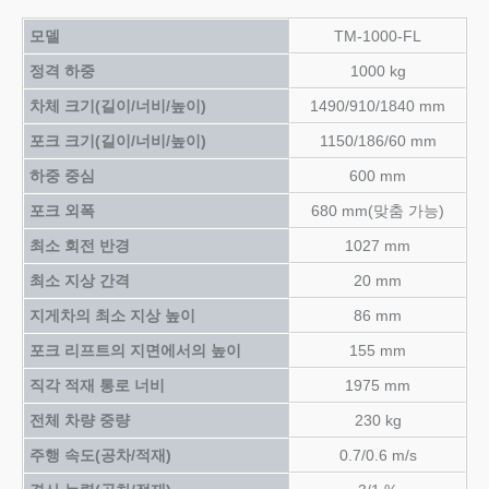
모델
TM-1000-FL
정격 하중
1000 kg
차체 크기(길이/너비/높이)
1490/910/1840 mm
포크 크기(길이/너비/높이)
1150/186/60 mm
하중 중심
600 mm
포크 외폭
680 mm(맞춤 가능)
최소 회전 반경
1027 mm
최소 지상 간격
20 mm
지게차의 최소 지상 높이
86 mm
포크 리프트의 지면에서의 높이
155 mm
직각 적재 통로 너비
1975 mm
전체 차량 중량
230 kg
주행 속도(공차/적재)
0.7/0.6 m/s