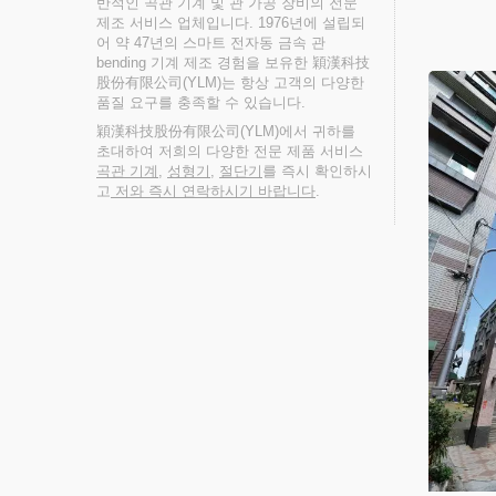
반적인 곡관 기계 및 관 가공 장비의 전문
제조 서비스 업체입니다. 1976년에 설립되
어 약 47년의 스마트 전자동 금속 관
bending 기계 제조 경험을 보유한 穎漢科技
股份有限公司(YLM)는 항상 고객의 다양한
품질 요구를 충족할 수 있습니다.
穎漢科技股份有限公司(YLM)에서 귀하를
초대하여 저희의 다양한 전문 제품 서비스
곡관 기계
,
성형기
,
절단기
를 즉시 확인하시
고
저와 즉시 연락하시기 바랍니다
.