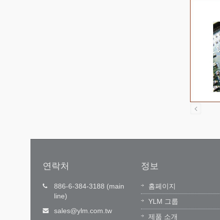
연락처
정보
반자
기술 혁신, 가치 창출
886-6-384-3188 (main
홈페이지
line)
벌 고객 서
잉한 기술(YLM)이 자주 개발한 운영 소
YLM 그룹
1)을 통해
트웨어, 전문 소프트웨어 엔지니어 팀이
sales@ylm.com.tw
제품 소개
 없는 즉
기계 전자 통합 기술을 연구 개발하여 관