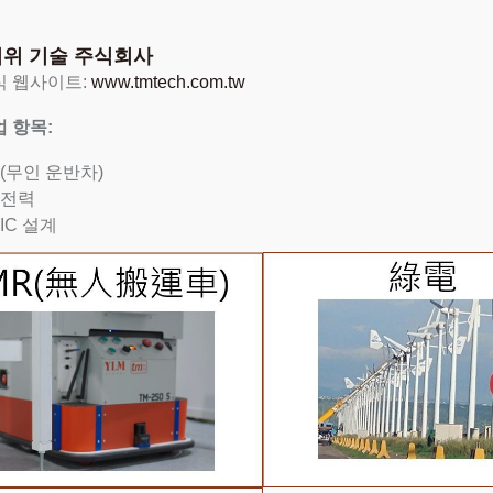
이위 기술 주식회사
식 웹사이트:
www.tmtech.com.tw
 항목:
(무인 운반차)
 전력
IC 설계