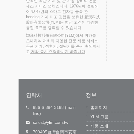
반적인 곡관 기계 및 관 가공 장비의 전문
제조 서비스 업체입니다. 1976년에 설립되
어 약 47년의 스마트 전자동 금속 관
bending 기계 제조 경험을 보유한 穎漢科技
股份有限公司(YLM)는 항상 고객의 다양한
품질 요구를 충족할 수 있습니다.
穎漢科技股份有限公司(YLM)에서 귀하를
초대하여 저희의 다양한 전문 제품 서비스
곡관 기계
,
성형기
,
절단기
를 즉시 확인하시
고
저와 즉시 연락하시기 바랍니다
.
연락처
정보
반자
기술 혁신, 가치 창출
886-6-384-3188 (main
홈페이지
line)
벌 고객 서
잉한 기술(YLM)이 자주 개발한 운영 소
YLM 그룹
1)을 통해
트웨어, 전문 소프트웨어 엔지니어 팀이
sales@ylm.com.tw
제품 소개
 없는 즉
기계 전자 통합 기술을 연구 개발하여 관
709405台灣台南市安南
...
굽힘 장비의 선두주자가...