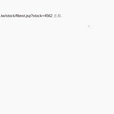
.tw/stock/fibest.jsp?stock=4562
조회.