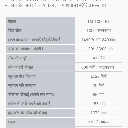
स्वचालित चार्जर के साथ चलना, कार्य दक्षता को 40% तक बढ़ाना।
मॉडल
TM-1000-FL
रेटेड लोड
1000 किलोग्राम
वाहन का आयाम: लम्बाई/चौड़ाई/ऊँचाई
1490/910/1840 मिमी
फोर्क का आयाम: L/W/H
1150/186/60 मिमी
लोड सेंटर दूरी
600 मिमी
फोर्क बाहरी चौड़ाई
680 मिमी (कस्टमाइज्ड)
न्यूनतम मोड़ त्रिज्या
1027 मिमी
न्यूनतम भूमि स्पष्टता
20 मिमी
फोर्क की ऊँचाई (सबसे कम समय)
86 मिमी
जमीन से फोर्क उठाने की ऊंचाई
155 मिमी
दाएं कोण के स्टैक की चौड़ाई
1975 मिमी
वजन
230 किलोग्राम