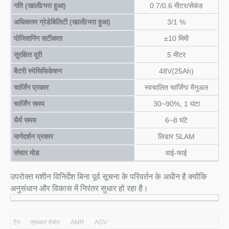
गति (खाली/भरा हुआ)
0.7/0.6 मीटर/सेकंड
अधिकतम ग्रेडेबिलिटी (खाली/भरा हुआ)
3/1 %
पोजिशनिंग सटीकता
±10 मिमी
सुरक्षित दूरी
5 मीटर
बैटरी स्पेसिफिकेशन
48V(25Ah)
चार्जिंग प्रकार
स्वचालित चार्जिंग/ मैनुअल
चार्जिंग समय
30~90%, 1 घंटा
धैर्य समय
6~8 घंटे
मार्गदर्शन प्रकार
लिडार SLAM
संचार मोड
वाई-फाई
उपरोक्त मशीन विनिर्देश बिना पूर्व सूचना के परिवर्तन के अधीन है क्योंकि
अनुसंधान और विकास में निरंतर सुधार हो रहा है।
टैग
एएमआर रोबोट
AMR
AGV