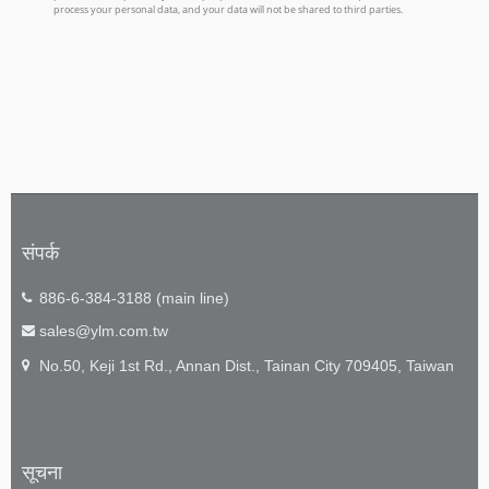
संपर्क
886-6-384-3188 (main line)
sales@ylm.com.tw
No.50, Keji 1st Rd., Annan Dist., Tainan City 709405, Taiwan
सूचना