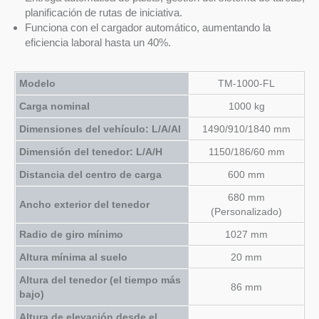
planificación de rutas de iniciativa.
Funciona con el cargador automático, aumentando la
eficiencia laboral hasta un 40%.
Modelo
TM-1000-FL
Carga nominal
1000 kg
Dimensiones del vehículo: L/A/Al
1490/910/1840 mm
Dimensión del tenedor: L/A/H
1150/186/60 mm
Distancia del centro de carga
600 mm
680 mm
Ancho exterior del tenedor
(Personalizado)
Radio de giro mínimo
1027 mm
Altura mínima al suelo
20 mm
Altura del tenedor (el tiempo más
86 mm
bajo)
Altura de elevación desde el