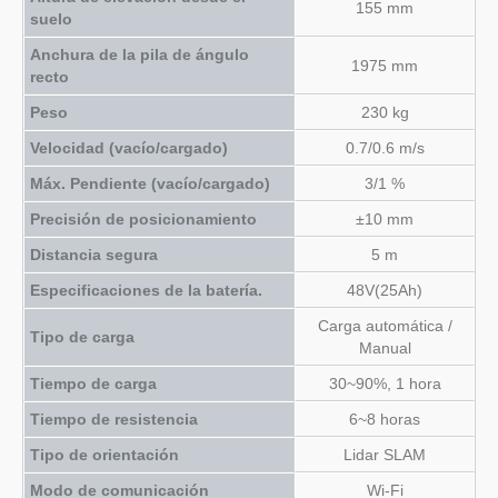
155 mm
suelo
Anchura de la pila de ángulo
1975 mm
recto
Peso
230 kg
Velocidad (vacío/cargado)
0.7/0.6 m/s
Máx. Pendiente (vacío/cargado)
3/1 %
Precisión de posicionamiento
±10 mm
Distancia segura
5 m
Especificaciones de la batería.
48V(25Ah)
Carga automática /
Tipo de carga
Manual
Tiempo de carga
30~90%, 1 hora
Tiempo de resistencia
6~8 horas
Tipo de orientación
Lidar SLAM
Modo de comunicación
Wi-Fi