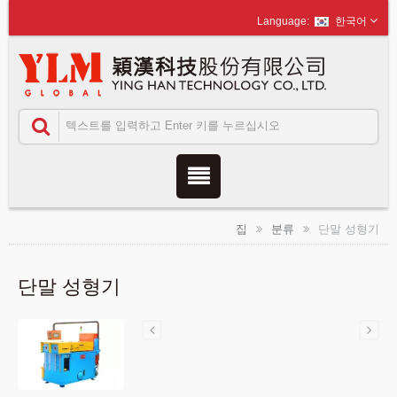
한국어
집
분류
단말 성형기
단말 성형기