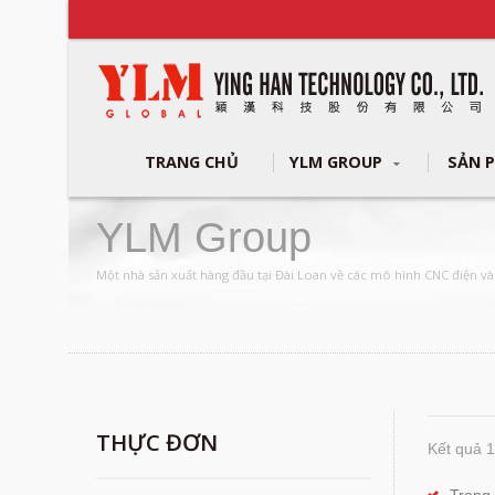
TRANG CHỦ
YLM GROUP
SẢN 
YLM Group
Một nhà sản xuất hàng đầu tại Đài Loan về các mô hình CNC điện và
THỰC ĐƠN
Kết quả 1