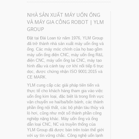
NHÀ SẢN XUẤT MÁY UỐN ỐNG
VÀ MÁY GIA CÔNG ROBOT | YLM
GROUP
Đặt tại Đài Loan từ năm 1976, YLM Group
đã trở thành nhà sản xuất máy uốn ống và
ống. Các máy móc chính của họ bao gồm
máy uốn ống điện CNC, máy uốn ống R&L
điện CNC, máy uốn ống lai CNC, máy tạo
hình đầu và cánh tay cơ khí nối tiếp 6 trục
dọc, được chứng nhận ISO 9001:2015 và
CE MARK.
YLM cung cấp các giải pháp tiên tiến và
thực tế cho khách hàng tham gia vào việc
uốn ống kim loại, đặc biệt là trong lĩnh vực
vận chuyển xe hai/ba/bốn bánh, các thành
phần ống nội thất, các bộ phận tàu thủy và
lò hơi, cũng như một số thành phần công
nghiệp nặng khác. Máy uốn ống và ống
dẫn loại CNC, NC và truyền thống của
YLM Group đã được bán trên toàn thế giới
với uy tín vững chắc. Công nghệ uốn lạnh