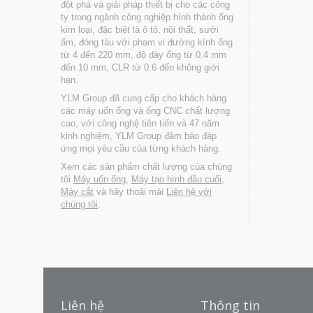
đột phá và giải pháp thiết bị cho các công
ty trong ngành công nghiệp hình thành ống
kim loại, đặc biệt là ô tô, nội thất, sưởi
ấm, đóng tàu với phạm vi đường kính ống
từ 4 đến 220 mm, độ dày ống từ 0.4 mm
đến 10 mm, CLR từ 0.6 đến không giới
hạn.
YLM Group đã cung cấp cho khách hàng
các máy uốn ống và ống CNC chất lượng
cao, với công nghệ tiên tiến và 47 năm
kinh nghiệm, YLM Group đảm bảo đáp
ứng mọi yêu cầu của từng khách hàng.
Xem các sản phẩm chất lượng của chúng
tôi
Máy uốn ống
,
Máy tạo hình đầu cuối
,
Máy cắt
và hãy thoải mái
Liên hệ với
chúng tôi
.
Liên hệ
Thông tin