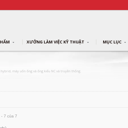
PHẨM
XƯỞNG LÀM VIỆC KỸ THUẬT
MỤC LỤC
 hybrid, máy uốn ống và ống kiểu NC và truyền thống.
 - 7 của 7