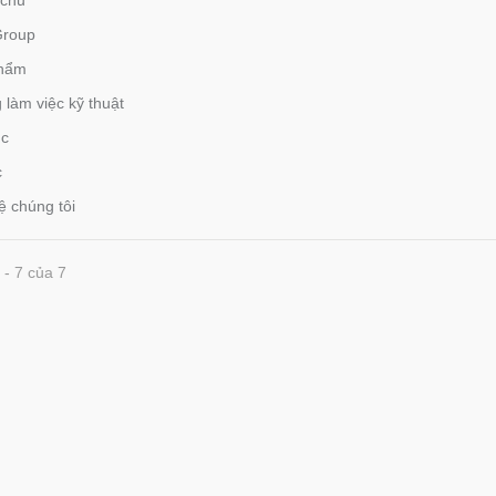
 chủ
roup
hẩm
làm việc kỹ thuật
ục
c
ệ chúng tôi
 - 7 của 7