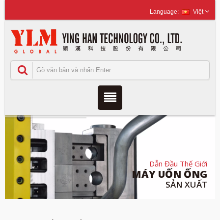
Việt
Dẫn Đầu Thế Giới
MÁY UỐN ỐNG
SẢN XUẤT