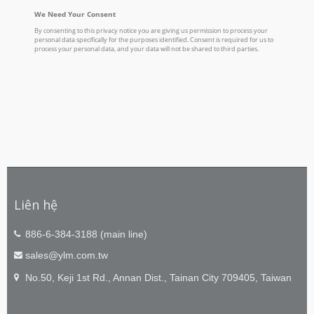
Liên hệ
886-6-384-3188 (main line)
sales@ylm.com.tw
No.50, Keji 1st Rd., Annan Dist., Tainan City 709405, Taiwan