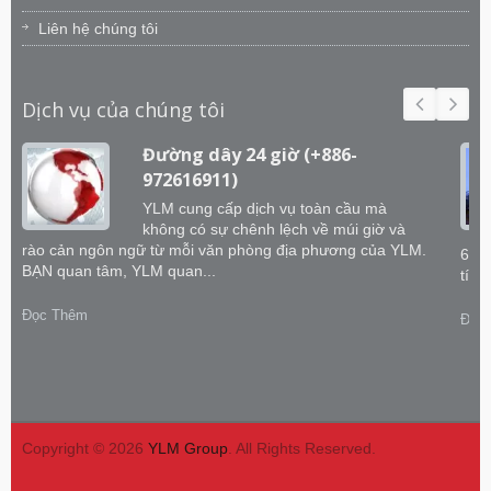
Liên hệ chúng tôi
Dịch vụ của chúng tôi
Đường dây 24 giờ (+886-
972616911)
YLM cung cấp dịch vụ toàn cầu mà
không có sự chênh lệch về múi giờ và
rào cản ngôn ngữ từ mỗi văn phòng địa phương của YLM.
60 k
BẠN quan tâm, YLM quan...
tích
Đọc Thêm
Đọc
Copyright © 2026
YLM Group
. All Rights Reserved.