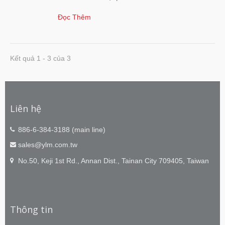
Đọc Thêm
Kết quả 1 - 3 của 3
Liên hệ
886-6-384-3188 (main line)
sales@ylm.com.tw
No.50, Keji 1st Rd., Annan Dist., Tainan City 709405, Taiwan
Thông tin