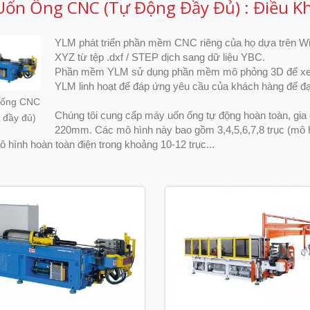
ốn Ống CNC (Tự Động Đầy Đủ) : Điều Kh
YLM phát triển phần mềm CNC riêng của họ dựa trên Wi
XYZ từ tệp .dxf / STEP dịch sang dữ liệu YBC.
Phần mềm YLM sử dụng phần mềm mô phỏng 3D để xem
YLM linh hoạt để đáp ứng yêu cầu của khách hàng để đạ
 ống CNC
Chúng tôi cung cấp máy uốn ống tự động hoàn toàn, g
 đầy đủ)
220mm. Các mô hình này bao gồm 3,4,5,6,7,8 trục (mô hình
 hình hoàn toàn điện trong khoảng 10-12 trục...