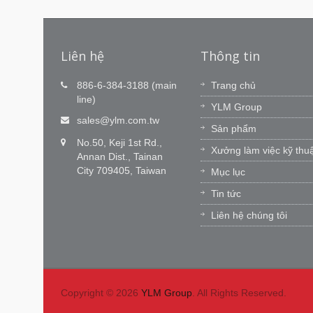
Liên hệ
Thông tin
Đổi mới công nghệ là niềm đa
886-6-384-3188 (main
Trang chủ
mê của chúng tôi, Dịch vụ đún
line)
YLM Group
hẹn là cam kết của chúng tôi.
 mà
sales@ylm.com.tw
Sản phẩm
giờ và
YLM Nhóm nghiên cứu & phát triển có
No.50, Keji 1st Rd.,
hòng địa
60 kỹ sư xuất sắc để đổi mới phần mề
Xưởng làm việc kỹ thu
Annan Dist., Tainan
m, YLM
CNC và khả năng tích hợp của chúng
City 709405, Taiwan
Mục lục
tôi. Chúng tôi học hỏi từ thị...
Tin tức
Đọc Thêm
Liên hệ chúng tôi
Copyright © 2026
YLM Group
. All Rights Reserved.