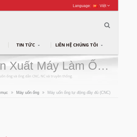
Việt
TIN TỨC
LIÊN HỆ CHÚNG TÔI
ản Xuất Máy Làm Ống
uốn ống và ống dẫn CNC, NC và truyền thống.
 mục
Máy uốn ống
Máy uốn ống tự động đầy đủ (CNC)