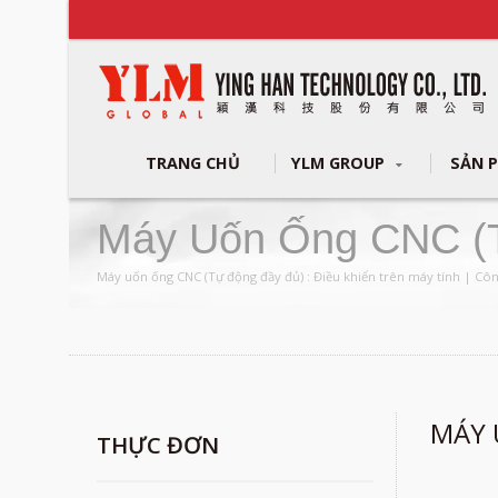
TRANG CHỦ
YLM GROUP
SẢN 
Máy Uốn Ống CNC (t
& Ống Kim Loại CNC
Máy uốn ống CNC (Tự động đầy đủ) : Điều khiển trên máy tính | Côn
MÁY 
THỰC ĐƠN