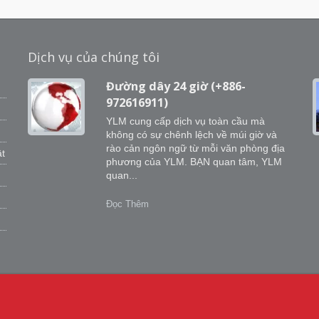
Dịch vụ của chúng tôi
m
Đường dây 24 giờ (+886-
g
972616911)
YLM cung cấp dịch vụ toàn cầu mà
không có sự chênh lệch về múi giờ và
rào cản ngôn ngữ từ mỗi văn phòng địa
m
ật
phương của YLM. BẠN quan tâm, YLM
quan...
Đọc Thêm