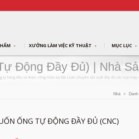
PHẨM
XƯỞNG LÀM VIỆC KỸ THUẬT
MỤC LỤC
ự Động Đầy Đủ) | Nhà S
 | YLM Group
g ty hàng đầu và được công nhận tại Đài Loan chuyên sản xuất đầy đủ các loại máy 
Nhà
Danh
UỐN ỐNG TỰ ĐỘNG ĐẦY ĐỦ (CNC)