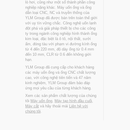
lò hơi, cũng như một số thành phần công
nghiệp nặng khác. Máy uốn ống và ống
dẫn loại CNC, NC và truyền thống của
YLM Group đã được bán trên toàn thế giới
với uy tín vững chắc. Công nghệ uốn lạnh
đột phá và giải pháp thiết bị cho các công
ty trong ngành công nghiệp hình thành ống
kim loại, đặc biệt là ô tô, nội thất, sưởi
ấm, đóng tàu với phạm vi đường kính ống
từ 4 đến 220 mm, độ dày ống từ 0.4 mm
đến 10 mm, CLR từ 0.6 đến không giới
hạn.
YLM Group đã cung cấp cho khách hàng
các máy uốn ống và ống CNC chất lượng
cao, với công nghệ tiên tiến và 47 năm
kinh nghiệm, YLM Group đảm bảo đáp
ứng mọi yêu cầu của từng khách hàng.
Xem các sản phẩm chất lượng của chúng
tôi
Máy uốn ống
,
Máy tạo hình đầu cuối
,
Máy cắt
và hãy thoải mái
Liên hệ với
chúng tôi
.