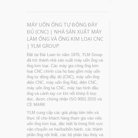
MÁY UỐN ỐNG TỰ ĐỘNG ĐẦY
ĐỦ (CNC) | NHÀ SẢN XUẤT MÁY
LÀM ỐNG VÀ ỐNG KIM LOẠI CNC
| YLM GROUP
Đặt tại Đài Loan từ năm 1976, YLM Group
đã trở thành nhà sản xuất máy uốn ống và
ống kim loại. Các máy gia công ống kim
loại CNC chính của họ bao gồm máy uốn
ống tự động đầy đủ (CNC), máy uốn ống
điện CNC, máy uốn ống R&L điện CNC,
máy uốn ống lai CNC, máy tạo hình đầu
ống và cánh tay cơ khí nối khớp 6 trục
dọc, được chứng nhận ISO 9001:2015 và
CE MARK.
YLM cung cấp các giải pháp tiên tiến và
thực tế cho khách hàng tham gia vào việc
uốn ống kim loại, đặc biệt là trong lĩnh vực
vận chuyển xe hai/ba/bốn bánh, các thành
phần ống nội thất, các bộ phận tàu thủy và