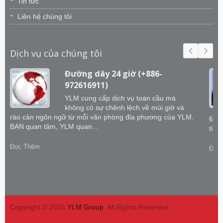
Tin tức
Liên hệ chúng tôi
Dịch vụ của chúng tôi
Đường dây 24 giờ (+886-
972616911)
YLM cung cấp dịch vụ toàn cầu mà
không có sự chênh lệch về múi giờ và
rào cản ngôn ngữ từ mỗi văn phòng địa phương của YLM.
60 k
BẠN quan tâm, YLM quan...
tích
Đọc Thêm
Đọc
Copyright © 2026
YLM Group
. All Rights Reserved.