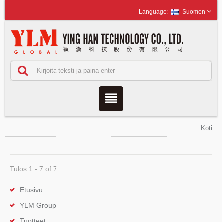
Suomen
Koti
Tulos 1 - 7 of 7
Etusivu
YLM Group
Tuotteet