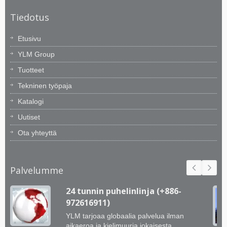
Tiedotus
Etusivu
YLM Group
Tuotteet
Tekninen työpaja
Katalogi
Uutiset
Ota yhteyttä
Palvelumme
24 tunnin puhelinlinja (+886-
972616911)
YLM tarjoaa globaalia palvelua ilman
aikaeroa ja kielimuuria jokaisesta