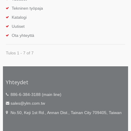
Tekninen työpaja
Katalogi
Uutiset
Ota yhteyttä
Tulos 1 - 7 of 7
Yhteydet
886-6-384-3188 (main line)
sales@ylm.com.tw
No.50, Keji 1st Rd., Annan Dist., Tainan City 709405, Taiwan