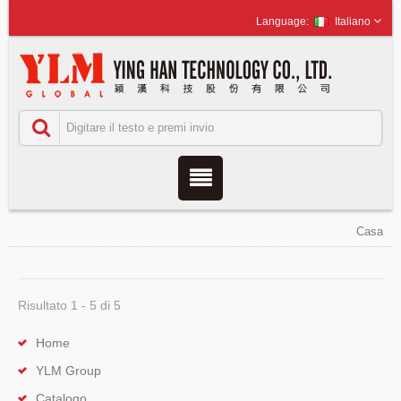
Italiano
Casa
Risultato 1 - 5 di 5
Home
YLM Group
Catalogo