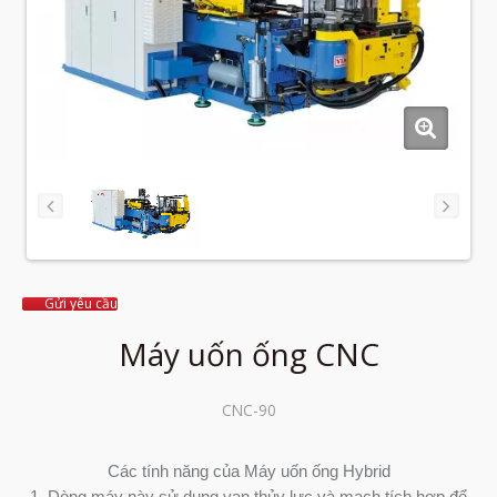
Gửi yêu cầu
Máy uốn ống CNC
CNC-90
Các tính năng của Máy uốn ống Hybrid
1. Dòng máy này sử dụng van thủy lực và mạch tích hợp để