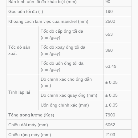
Bán kính uốn tối đa khác biệt (mm)
90
Góc uốn tối đa (°)
190
Khoảng cách làm việc của mandrel (mm)
2500
Tốc độ cấp ống tối đa
653
(mm/giây)
Tốc độ sản
Tốc độ xoay ống tối đa
360
xuất
(mm/giây)
Tốc độ uốn ống tối đa
63.49
(mm/giây)
Độ chính xác cho ống dẫn
± 0.05
(mm)
Tính lặp lại
Độ chính xác quay ống (mm)
± 0.05
Uốn ống chính xác (mm)
± 0.05
Tổng trọng lượng (Kgs)
7900
Chiều dài máy (mm)
6062
Chiều rộng máy (mm)
2103