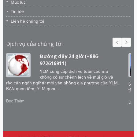
Mục lục
Tin tức
Liên hệ chúng tôi
Dịch vụ của chúng tôi
Đường dây 24 giờ (+886-
972616911)
YLM cung cấp dịch vụ toàn cầu mà
không có sự chênh lệch về múi giờ và
rào cản ngôn ngữ từ mỗi văn phòng địa phương của YLM.
60 k
BẠN quan tâm, YLM quan...
tích
Đọc Thêm
Đọc