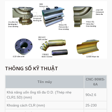
THÔNG SỐ KỸ THUẬT
CNC-90MS-
Tên máy
6A
Khả năng uốn ống tối đa O.D. (Thép nhẹ
90x2.6
CLR1.5D) (mm)
Khoảng cách CLR (mm)
25-230