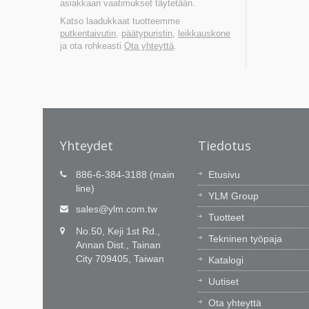
asiakkaan vaatimukset täytetään.
Katso laadukkaat tuotteemme
putkentaivutin
,
päätypuristin
,
leikkauskone
ja ota rohkeasti
Ota yhteyttä
.
Yhteydet
Tiedotus
886-
Teknologinen innovaatio on
886-6-384-3188 (main
Etusivu
intohimomme, Ajantasainen
line)
YLM Group
palvelu on sitoumuksemme.
ilman
sales@ylm.com.tw
Tuotteet
a
YLM:llä on 60 huippuosaavaa insinööriä
No.50, Keji 1st Rd.,
välität,
jotka innovoivat CNC-ohjelmistoa ja
Tekninen työpaja
Annan Dist., Tainan
integrointikykyämme. Opimme
City 709405, Taiwan
Katalogi
markkinoilta ja tuomme käytännön arvo
asiakkaillemme.
Uutiset
Ota yhteyttä
Lue lisää