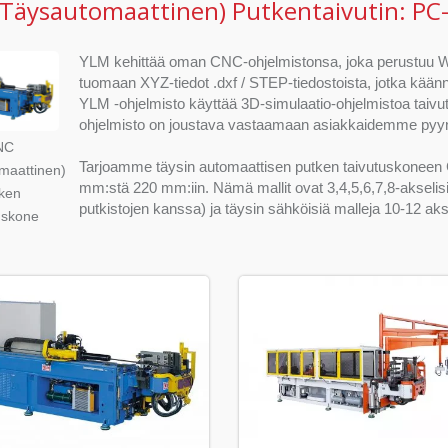
Täysautomaattinen) Putkentaivutin: PC
YLM kehittää oman CNC-ohjelmistonsa, joka perustuu W
tuomaan XYZ-tiedot .dxf / STEP-tiedostoista, jotka kään
YLM -ohjelmisto käyttää 3D-simulaatio-ohjelmistoa taivu
ohjelmisto on joustava vastaamaan asiakkaidemme pyyn
NC
Tarjoamme täysin automaattisen putken taivutuskoneen C
maattinen)
mm:stä 220 mm:iin. Nämä mallit ovat 3,4,5,6,7,8-akselis
ken
putkistojen kanssa) ja täysin sähköisiä malleja 10-12 aksel
uskone