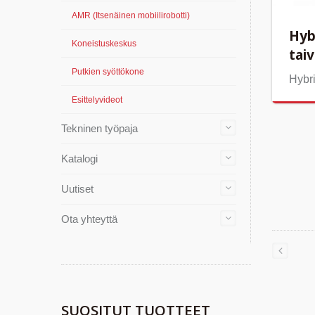
AMR (Itsenäinen mobiilirobotti)
Hyb
Koneistuskeskus
tai
Putkien syöttökone
Hybri
Esittelyvideot
Tekninen työpaja
Katalogi
Uutiset
Ota yhteyttä
SUOSITUT TUOTTEET