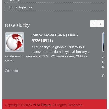
Kontaktujte nás
Naše služby
24hodinová linka (+886-
972616911)
YLM poskytuje globální služby bez
časového rozdílu a jazykové bariéry z
každé místní kanceláře YLM. VY máte zájem, YLM se
inže
stará.
inte
prak
Čtěte více
Čtět
Copyright © 2026
YLM Group
. All Rights Reserved.