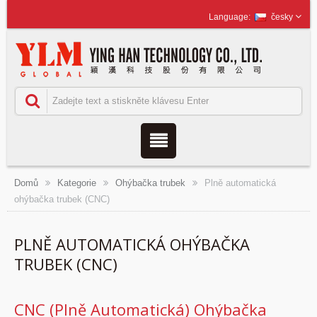
česky
Domů
Kategorie
Ohýbačka trubek
Plně automatická
ohýbačka trubek (CNC)
PLNĚ AUTOMATICKÁ OHÝBAČKA
TRUBEK (CNC)
CNC (Plně Automatická) Ohýbačka