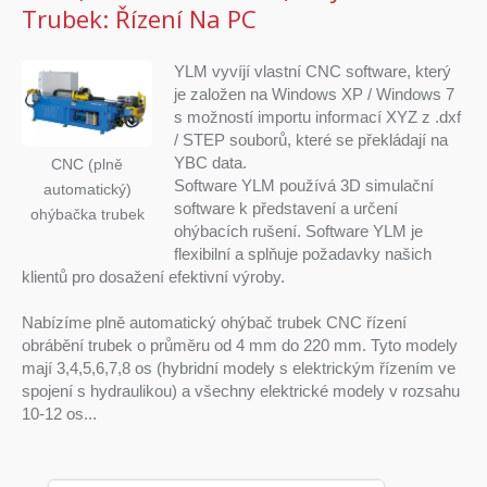
Trubek: Řízení Na PC
YLM vyvíjí vlastní CNC software, který
je založen na Windows XP / Windows 7
s možností importu informací XYZ z .dxf
/ STEP souborů, které se překládají na
YBC data.
CNC (plně
Software YLM používá 3D simulační
automatický)
software k představení a určení
ohýbačka trubek
ohýbacích rušení. Software YLM je
flexibilní a splňuje požadavky našich
klientů pro dosažení efektivní výroby.
Nabízíme plně automatický ohýbač trubek CNC řízení
obrábění trubek o průměru od 4 mm do 220 mm. Tyto modely
mají 3,4,5,6,7,8 os (hybridní modely s elektrickým řízením ve
spojení s hydraulikou) a všechny elektrické modely v rozsahu
10-12 os...