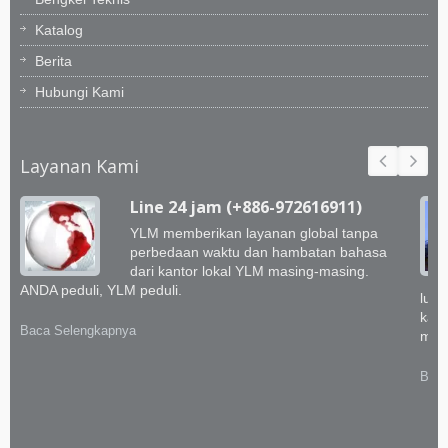
Katalog
Berita
Hubungi Kami
Layanan Kami
Line 24 jam (+886-972616911)
YLM memberikan layanan global tanpa
perbedaan waktu dan hambatan bahasa
dari kantor lokal YLM masing-masing.
ANDA peduli, YLM peduli.
luar
kami
Baca Selengkapnya
memb
Baca