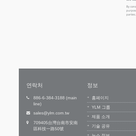
연락처
정보
반자
기술 혁신, 가치 창출
886-6-384-3188 (main
홈페이지
line)
벌 고객 서
잉한 기술(YLM)이 자주 개발한 운영 소
YLM 그룹
1)을 통해
트웨어, 전문 소프트웨어 엔지니어 팀이
sales@ylm.com.tw
제품 소개
 없는 즉
기계 전자 통합 기술을 연구 개발하여 관
709405台灣台南市安南
...
굽힘 장비의 선두주자가...
기술 공유
區科技一路50號
자세히보기
뉴스 정보