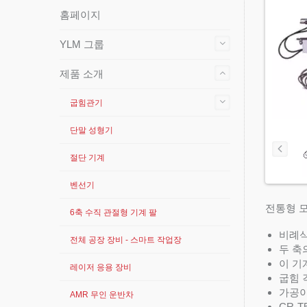
홈페이지
YLM 그룹
제품 소개
굽힘관기
단말 성형기
절단 기계
벤선기
전통형 
6축 수직 관절형 기계 팔
비례식
전체 공장 장비 - 스마트 작업장
두 축
이 기
레이저 응용 장비
굽힘 
가공이
AMR 무인 운반차
CR-