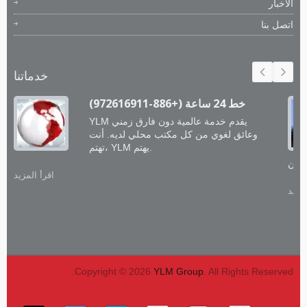
الأخبار
اتصل بنا
خدماتنا
خط 24 ساعة (+886-972616911)
YLM يقدم خدمة عالمية دون فارق زمني
وعائق لغوي من كل مكتب محلي لديه. أنت
تهتم، YLM يهتم.
اقرأ المزيد
لمزيد
Copyright © 2026
YLM Group
. All Rights Reserved.