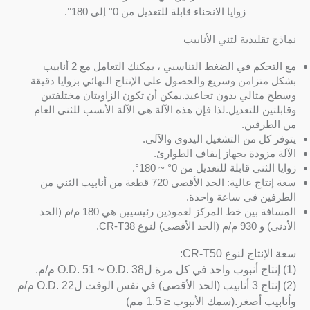
زوايا الانحناء قابلة للتعديل من 0° إلى 180°.
نماذج تقليدية لثني الأنابيب
مع التحكم في الضغط التناسبي ، يمكنك التعامل مع 2 أنابيب
بشكل متزامن وسريع والحصول على الإنتاج النهائي بزوايا دقيقة
وسطح مثالي بدون تجاعيد.يمكن أن تكون الزاويتان مختلفتين
وقابلتين للتعديل.لذا فإن هذه الآلة هي الآلة الأنسب للثني العام
من الطرفين.
يتوفر كل من التشغيل اليدوي والآلي.
الآلة مزودة بجهاز إيقاف الطوارئ.
زوايا الثني قابلة للتعديل من 0° ~ 180°.
سعة إنتاج عالية: الحد الأقصى 720 قطعة من أنابيب الثني من
الطرفين في ساعة واحدة.
المسافة بين خط المركز لعمودين رئيسيين هي 180 م/م (الحد
الأدنى) و 930 م/م (الحد الأقصى) لنوع CR-T38.
سعة الإنتاج لنوع CR-T50:
(1) إنتاج أنبوب واحد في كل مرة لO.D. 51 ~ O.D. 38 م/م.
(2) إنتاج 3 أنابيب (الحد الأقصى) في نفس الوقت لO.D. 22 م/م
وأنابيب أصغر.(سمك الأنبوب ≤ 1.5 مم)