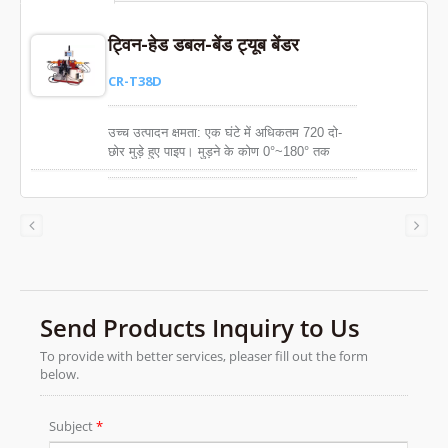
ट्विन-हेड डबल-बेंड ट्यूब बेंडर
CR-T38D
उच्च उत्पादन क्षमता: एक घंटे में अधिकतम 720 दो-
छोर मुड़े हुए पाइप। मुड़ने के कोण 0°~180° तक
समायोज्य हैं।