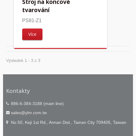
Stroj na koncové
tvarování
PS81-Z1
Více
Výsledek 1 - 3 z 3
Kontakty
886-6-384-3188 (main line)
sales@ylm.com.tw
No.50, Keji 1st Rd., Annan Dist., Tainan City 709405, Taiwan