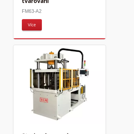
tvarování
FM63-A2
Více