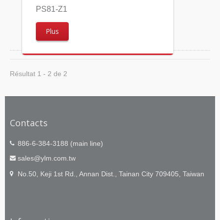
PS81-Z1
Plus
Résultat 1 - 2 de 2
Contacts
886-6-384-3188 (main line)
sales@ylm.com.tw
No.50, Keji 1st Rd., Annan Dist., Tainan City 709405, Taiwan