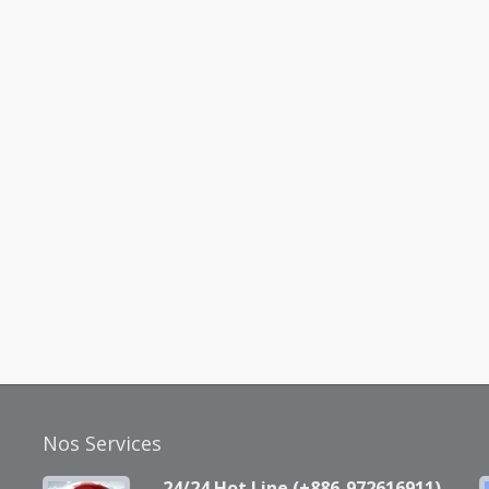
Nos Services
24/24 Hot Line (+886-972616911)