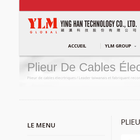
ACCUEIL
YLM GROUP
Plieur De Cables Élec
Plieur de cables élecrtriques / Leader taïwanais et fabriquant r
PLIE
LE MENU