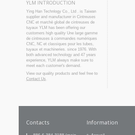
YLM INTRODUCTION
Ying Han Technlogy Co., Ltd . is Taiwan
supplier and manufacturer in Cintreuses
CNC et marché global de cintreuses de
tuyaux YLM has been offering our
customers high quality Une large gamme
de cintreuses à commandes numériques
CNC, NC et classiques pour les tubes,
tuyaux et machineries. since 1976. With
both advanced technology and 47 years
experience, YLM always make sure to
meet each customer's demand.
View our quality products and feel free to
Contact Us
.
Contacts
Information
616911)
La Technologie est notre sang,