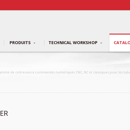
PRODUITS
TECHNICAL WORKSHOP
CATAL
 gamme de cintreuses à commandes numériques CNC, NC et classiques pour les tube
IER