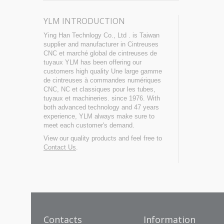
YLM INTRODUCTION
Ying Han Technlogy Co., Ltd . is Taiwan
supplier and manufacturer in Cintreuses
CNC et marché global de cintreuses de
tuyaux YLM has been offering our
customers high quality Une large gamme
de cintreuses à commandes numériques
CNC, NC et classiques pour les tubes,
tuyaux et machineries. since 1976. With
both advanced technology and 47 years
experience, YLM always make sure to
meet each customer's demand.
View our quality products and feel free to
Contact Us
.
Contacts
Information