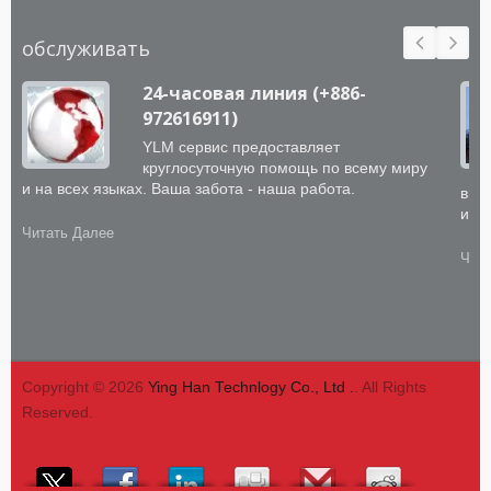
обслуживать
24-часовая линия (+886-
972616911)
YLM сервис предоставляет
круглосуточную помощь по всему миру
и на всех языках. Ваша забота - наша работа.
выс
инт
Читать Далее
Чита
Copyright © 2026
Ying Han Technlogy Co., Ltd .
. All Rights
Reserved.