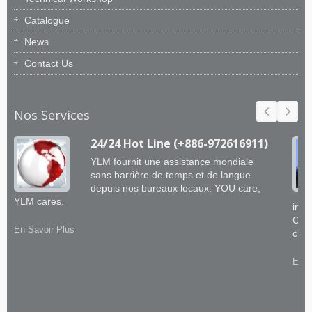
Catalogue
News
Contact Us
Nos Services
24/24 Hot Line (+886-972616911)
YLM fournit une assistance mondiale
sans barrière de temps et de langue
depuis nos bureaux locaux. YOU care,
YLM cares.
ingé
CNC 
En Savoir Plus
clie
En S