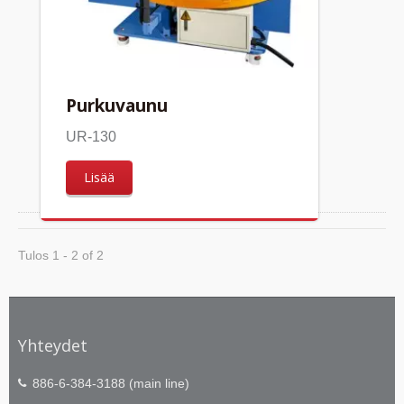
Purkuvaunu
UR-130
Lisää
Tulos 1 - 2 of 2
Yhteydet
886-6-384-3188 (main line)