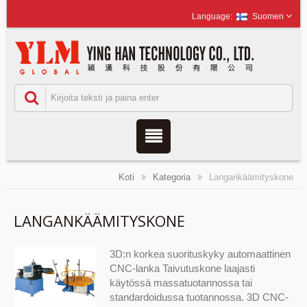
Suomen
Koti
Kategoria
Langankäämityskone
LANGANKÄÄMITYSKONE
3D:n korkea suorituskyky automaattinen
CNC-lanka Taivutuskone laajasti
käytössä massatuotannossa tai
standardoidussa tuotannossa. 3D CNC-