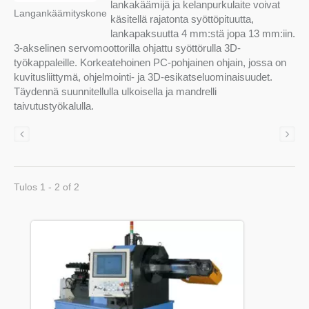
lankakäämijä ja kelanpurkulaite voivat
Langankäämityskone
käsitellä rajatonta syöttöpituutta,
lankapaksuutta 4 mm:stä jopa 13 mm:iin.
3-akselinen servomoottorilla ohjattu syöttörulla 3D-
työkappaleille. Korkeatehoinen PC-pohjainen ohjain, jossa on
kuvitusliittymä, ohjelmointi- ja 3D-esikatseluominaisuudet.
Täydennä suunnitellulla ulkoisella ja mandrelli
taivutustyökalulla.
Tulos 1 - 2 of 2