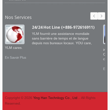
Nos Services
24/24 Hot Line (+886-972616911)
YLM fournit une assistance mondiale
sans barrière de temps et de langue
depuis nos bureaux locaux. YOU care,
YLM cares.
ingé
CNC 
En Savoir Plus
clie
En S
Copyright © 2026
Ying Han Technlogy Co., Ltd .
. All Rights
Reserved.