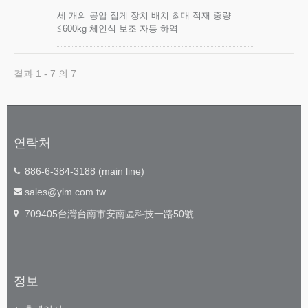
세 개의 공압 집게 장치 배치 최대 적재 중량
≦600kg 체인식 보조 자동 하역
결과 1 - 7 의 7
연락처
886-6-384-3188 (main line)
sales@ylm.com.tw
709405台灣台南市安南區科技一路50號
정보