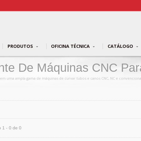
PRODUTOS
OFICINA TÉCNICA
CATÁLOGO
ante De Máquinas CNC Par
icos | YLM Group
ado em uma ampla gama de máquinas de curvar tubos e canos CNC, NC e convenciona
 1 - 0 de 0