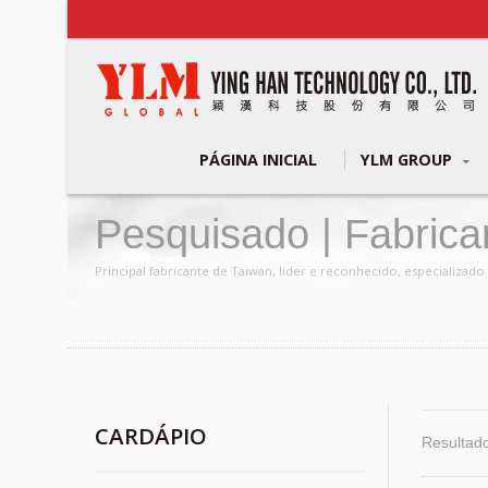
PÁGINA INICIAL
YLM GROUP
Pesquisado | Fabric
Tubos E Canos Metál
Principal fabricante de Taiwan, líder e reconhecido, especializ
CARDÁPIO
Resultado