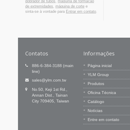
dobrador de tubos
,
máquina de formação
de extremidades
,
máquina de corte
e
sinta-se à vontade para
Entrar em contato
.
Contatos
Informações
616911)
Inovação tecnológica é nossa
886-6-384-3188 (main
Página inicial
paixão, Serviço oportuno é
line)
YLM Group
nosso compromisso.
eira de
sales@ylm.com.tw
Produtos
o local
A equipe de P&D da YLM tem 60
No.50, Keji 1st Rd.,
 se
engenheiros excepcionais para inovar
Oficina Técnica
Annan Dist., Tainan
em nosso software CNC e capacidade
City 709405, Taiwan
Catálogo
de integração. Aprendemos com o
mercado, fornecendo valores práticos
Notícias
aos clientes.
Entre em contato
Leia Mais