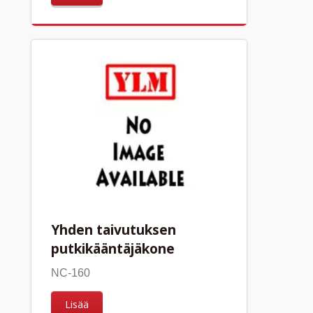
Yhden taivutuksen
putkikääntäjäkone
NC-160
Lisää