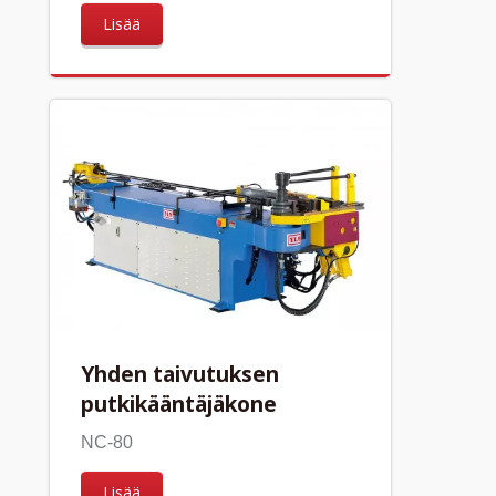
Lisää
Yhden taivutuksen
putkikääntäjäkone
NC-80
Lisää