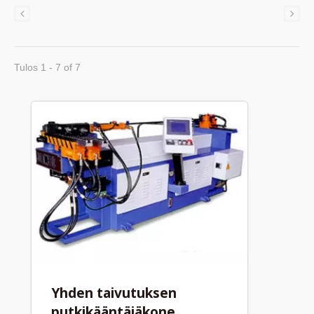
Tulos 1 - 7 of 7
Yhden taivutuksen
putkikääntäjäkone