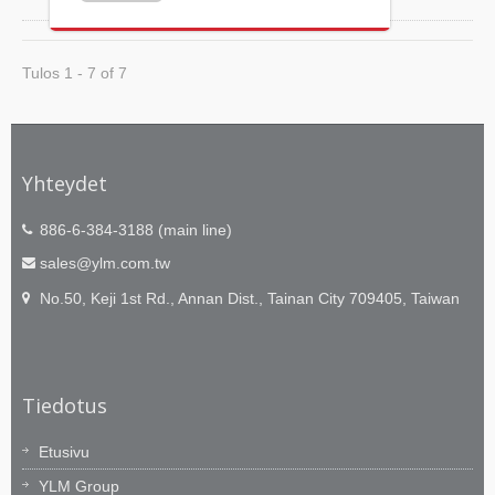
Tulos 1 - 7 of 7
Yhteydet
886-6-384-3188 (main line)
sales@ylm.com.tw
No.50, Keji 1st Rd., Annan Dist., Tainan City 709405, Taiwan
Tiedotus
Etusivu
YLM Group