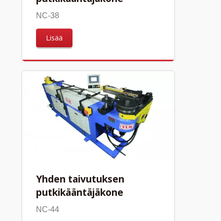
NC-38
Lisää
Yhden taivutuksen
putkikääntäjäkone
NC-44