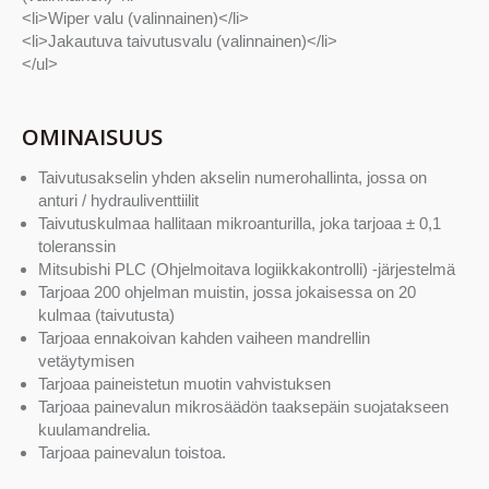
<li>Wiper valu (valinnainen)</li>
<li>Jakautuva taivutusvalu (valinnainen)</li>
</ul>
OMINAISUUS
Taivutusakselin yhden akselin numerohallinta, jossa on
anturi / hydrauliventtiilit
Taivutuskulmaa hallitaan mikroanturilla, joka tarjoaa ± 0,1
toleranssin
Mitsubishi PLC (Ohjelmoitava logiikkakontrolli) -järjestelmä
Tarjoaa 200 ohjelman muistin, jossa jokaisessa on 20
kulmaa (taivutusta)
Tarjoaa ennakoivan kahden vaiheen mandrellin
vetäytymisen
Tarjoaa paineistetun muotin vahvistuksen
Tarjoaa painevalun mikrosäädön taaksepäin suojatakseen
kuulamandrelia.
Tarjoaa painevalun toistoa.