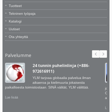
Tuotteet
Tekninen työpaja
Katalogi
Uutiset
Ota yhteyttä
Palvelumme
24 tunnin puhelinlinja (+886-
972616911)
YLM tarjoaa globaalia palvelua ilman
aikaeroa ja kielimuuria jokaisesta
paikallisesta toimistostaan. SINÄ välität, YLM välittää.
jotk
Opim
Lue lisää
asia
Lue 