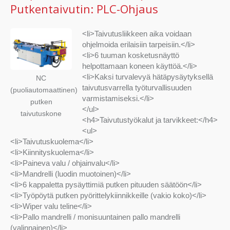
Putkentaivutin: PLC-Ohjaus
<li>Taivutusliikkeen aika voidaan
ohjelmoida erilaisiin tarpeisiin.</li>
<li>6 tuuman kosketusnäyttö
helpottamaan koneen käyttöä.</li>
<li>Kaksi turvalevyä hätäpysäytyksellä
NC
taivutusvarrella työturvallisuuden
(puoliautomaattinen)
varmistamiseksi.</li>
putken
</ul>
taivutuskone
<h4>Taivutustyökalut ja tarvikkeet:</h4>
<ul>
<li>Taivutuskuolema</li>
<li>Kiinnityskuolema</li>
<li>Paineva valu / ohjainvalu</li>
<li>Mandrelli (luodin muotoinen)</li>
<li>6 kappaletta pysäyttimiä putken pituuden säätöön</li>
<li>Työpöytä putken pyörittelykiinnikkeille (vakio koko)</li>
<li>Wiper valu teline</li>
<li>Pallo mandrelli / monisuuntainen pallo mandrelli
(valinnainen)</li>