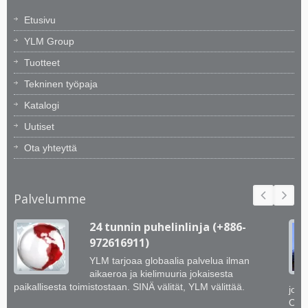
Etusivu
YLM Group
Tuotteet
Tekninen työpaja
Katalogi
Uutiset
Ota yhteyttä
Palvelumme
24 tunnin puhelinlinja (+886-
972616911)
YLM tarjoaa globaalia palvelua ilman
aikaeroa ja kielimuuria jokaisesta
paikallisesta toimistostaan. SINÄ välität, YLM välittää.
jotk
Opim