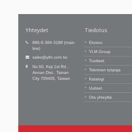
Yhteydet
Tiedotus
886-
Teknologinen innovaatio on
886-6-384-3188 (main
Etusivu
intohimomme, Ajantasainen
line)
YLM Group
palvelu on sitoumuksemme.
ilman
sales@ylm.com.tw
Tuotteet
a
YLM:llä on 60 huippuosaavaa insinööriä
No.50, Keji 1st Rd.,
välität,
jotka innovoivat CNC-ohjelmistoa ja
Tekninen työpaja
Annan Dist., Tainan
integrointikykyämme. Opimme
City 709405, Taiwan
Katalogi
markkinoilta ja tuomme käytännön arvo
asiakkaillemme.
Uutiset
Ota yhteyttä
Lue lisää