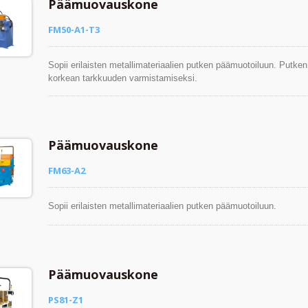
Päämuovauskone
FM50-A1-T3
Sopii erilaisten metallimateriaalien putken päämuotoiluun. Putke
korkean tarkkuuden varmistamiseksi.
Päämuovauskone
FM63-A2
Sopii erilaisten metallimateriaalien putken päämuotoiluun.
Päämuovauskone
PS81-Z1