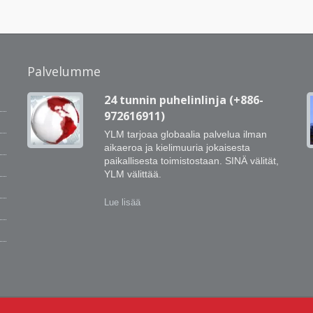
Palvelumme
24 tunnin puhelinlinja (+886-
972616911)
YLM tarjoaa globaalia palvelua ilman
aikaeroa ja kielimuuria jokaisesta
,
paikallisesta toimistostaan. SINÄ välität,
YLM välittää.
a
Lue lisää