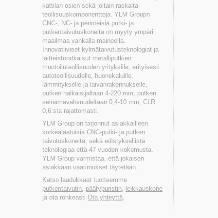
kattilan osien sekä joitain raskaita
teollisuuskomponentteja. YLM Groupn
CNC-, NC- ja perinteisiä putki- ja
putkentaivutuskoneita on myyty ympäri
maailmaa vankalla maineella.
Innovatiiviset kylmätaivutusteknologiat ja
laitteistoratkaisut metalliputkien
muotoiluteollisuuden yrityksille, erityisesti
autoteollisuudelle, huonekaluille,
lämmitykselle ja laivanrakennukselle,
putken halkaisijaltaan 4-220 mm, putken
seinämävahvuudeltaan 0,4-10 mm, CLR
0,6:sta rajattomasti.
YLM Group on tarjonnut asiakkailleen
korkealaatuisia CNC-putki- ja putken
taivutuskoneita, sekä edistyksellistä
teknologiaa että 47 vuoden kokemusta.
YLM Group varmistaa, että jokaisen
asiakkaan vaatimukset täytetään.
Katso laadukkaat tuotteemme
putkentaivutin
,
päätypuristin
,
leikkauskone
ja ota rohkeasti
Ota yhteyttä
.