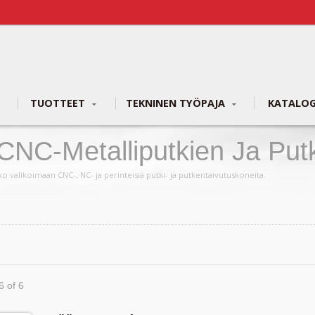
TUOTTEET
TEKNINEN TYÖPAJA
KATALO
| CNC-Metalliputkien Ja Put
lmistaja | YLM Group
ko valikoimaan CNC-, NC- ja perinteisiä putki- ja putkentaivutuskoneita.
6 of 6