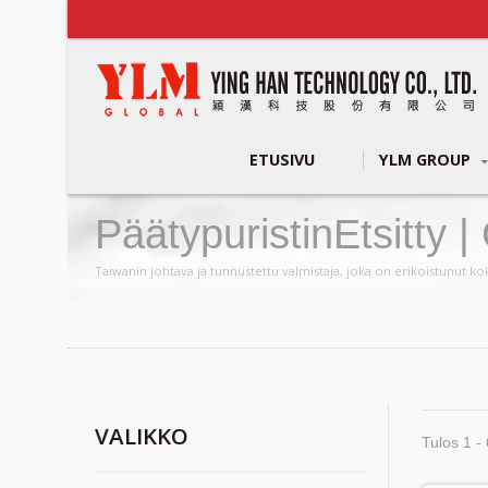
ETUSIVU
YLM GROUP
PäätypuristinEtsitty 
Valmistuskoneiden Va
Taiwanin johtava ja tunnustettu valmistaja, joka on erikoistunut ko
VALIKKO
Tulos 1 - 