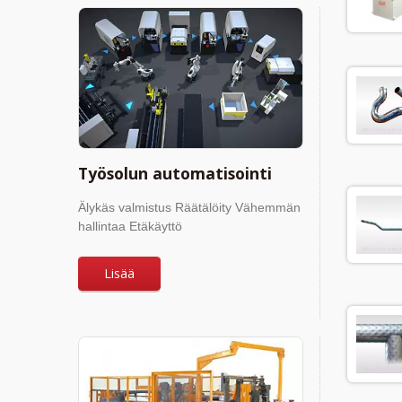
Työsolun automatisointi
Älykäs valmistus Räätälöity Vähemmän
hallintaa Etäkäyttö
Lisää