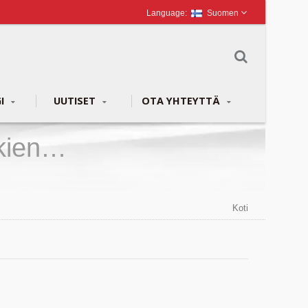
Suomen
GI
UUTISET
OTA YHTEYTTÄ
kien
Koti