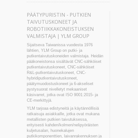
PÄÄTYPURISTIN - PUTKIEN
TAIVUTUSKONEET JA
ROBOTIIKKAKONEISTUKSEN
VALMISTAJA | YLM GROUP
Sijaitseva Taiwanissa vuodesta 1976
lähtien, YLM Group on putki- ja
putkentaivutuskoneiden valmistaja. Heidän
pääkoneistonsa sisältävät CNC-sähköiset
putkentaivutuskoneet, CNC-sähköiset
R&L-putkentaivutuskoneet, CNC-
hybridiputkentaivutuskoneet,
päätymuodostuskoneet ja 6-akseliset
pystysuorat nivelletyt mekaaniset
käsivarret, jotka ovat ISO 9001:2015- ja
CE-merkittyjä.
YLM tarjoaa edistyneitä ja käytännöllisiä
ratkaisuja asiakkaille, jotka ovat mukana
metallisten putkien taivutuksessa,
erityisesti kahden/kolmen/nelipyöräisten
kuljetusalan, huonekalujen
putkikomponenttien, laivanrakennuksen ja