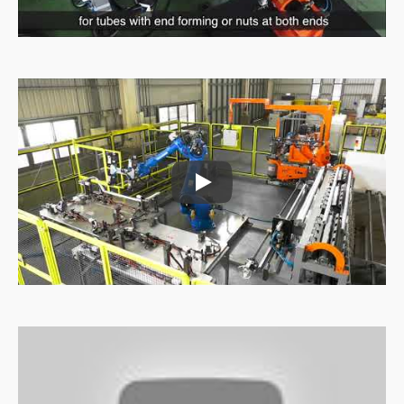
Putkien syöttökone