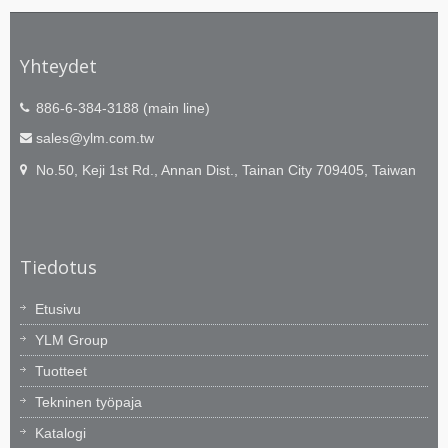
Yhteydet
886-6-384-3188 (main line)
sales@ylm.com.tw
No.50, Keji 1st Rd., Annan Dist., Tainan City 709405, Taiwan
Tiedotus
Etusivu
YLM Group
Tuotteet
Tekninen työpaja
Katalogi