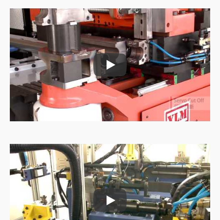
Putkien syöttökone
Putkien syöttökone