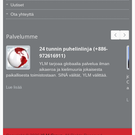
Uutiset
Ota yhteyttä
Palvelumme
24 tunnin puhelinlinja (+886-
972616911)
YLM tarjoaa globaalia palvelua ilman
aikaeroa ja kielimuuria jokaisesta
paikallisesta toimistostaan. SINÄ välität, YLM välittää.
jotk
Opim
Lue lisää
asia
Lue 