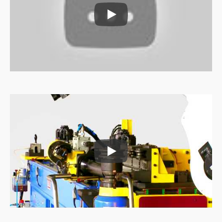
Putkien syöttökone
Putkien syöttökone