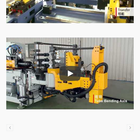
Putkien syöttökone