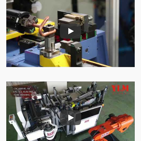
Putkien syöttökone
Putkien syöttökone