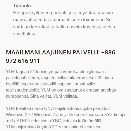
Työsolu:
Helppokäyttöinen portaali, joka myöntää pääsyn
manuaaliseen tai automaattiseen toimintaan.Se
voidaan keskittää ja hallita useita käytössä olevia
sovelluksia.
MAAILMANLAAJUINEN PALVELU: +886
972 616 911
YLM tarjoaa 24 tunnin ympäri vuorokauden globaalin
palvelupuhelimen, tarjoten nollan aikaeron teknistä tukea
hyvällä sopeutumiskyvyllä nopeasti muuttuville
teollisuudenaloille. YLM on omistautunut olemaan arvokas
kumppanisi. Sinä välität, YLM välittää.
YLM kehittää oman CNC-ohjelmistonsa, joka perustuu
Windows XP / Windows 7:ään ja kykenee tuomaan XYZ-tietoja
.dxf / STEP-tiedostoista YBC-tietoihin kääntämällä.
YLM-ohjelmisto käyttää 3D-simulaatio-ohjelmistoa