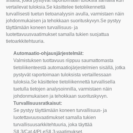
sisällä, jotka pystyvät raportoimaan tuloksia samalla kun
vertailevat tuloksia.Se käsittelee tietoliikennettä
turvallisesti tuetun tietoanalyysin avulla, varmistaen näin
johdonmukaisen ja tehokkaan suorituskyvyn.Se pystyy
täyttämään koneen turvallisuus- ja
luotettavuusvaatimukset samalla tukien suojattua
tietoarkkitehtuuria.
Automaatio-ohjausjärjestelmät:
Valmistuksen tuottavuus riippuu saumattomasta
tietoliikenteestä automaatiojärjestelmien sisällä, jotka
pystyvät raportoimaan tuloksista vertaillessaan
tuloksia.Se käsittelee tietoliikennettä turvallisella
tuetulla tietojen analysoinnilla, varmistaen näin
johdonmukaisen ja tehokkaan suorituskyvyn.
Turvallisuusratkaisut:
Se pystyy täyttämään koneen turvallisuus- ja
luotettavuusvaatimukset samalla tukien
turvallisuusarkkitehtuuria, joka täyttää
SIL3/Cat.4/PLeSIL3-vaatimukset.