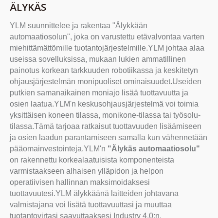
ÄLYKÄS
YLM suunnittelee ja rakentaa "Älykkään
automaatiosolun", joka on varustettu etävalvontaa varten
miehittämättömille tuotantojärjestelmille.YLM johtaa alaa
useissa sovelluksissa, mukaan lukien ammatillinen
painotus korkean tarkkuuden robotiikassa ja keskitetyn
ohjausjärjestelmän monipuoliset ominaisuudet.Useiden
putkien samanaikainen moniajo lisää tuottavuutta ja
osien laatua.YLM'n keskusohjausjärjestelmä voi toimia
yksittäisen koneen tilassa, monikone-tilassa tai työsolu-
tilassa.Tämä tarjoaa ratkaisut tuottavuuden lisäämiseen
ja osien laadun parantamiseen samalla kun vähennetään
pääomainvestointeja.YLM'n
"Älykäs automaatiosolu"
on rakennettu korkealaatuisista komponenteista
varmistaakseen alhaisen ylläpidon ja helpon
operatiivisen hallinnan maksimoidaksesi
tuottavuutesi.YLM älykkäänä laitteiden johtavana
valmistajana voi lisätä tuottavuuttasi ja muuttaa
tuotantovirtasi saavuttaaksesi Industry 4.0:n.