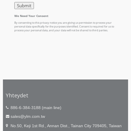
Yhteydet
886-6-384-3188 (main line)
sales@ylm.com.tw
No.50, Keji 1st Rd., Annan Dist., Tainan City 709405, Taiwan