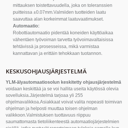
mittauksen toistettavuudella, joka on toleranssien
puitteissa ±0.07mm.Valmiiden tuotteiden laatu
saavuttaa alan korkeimmat laatuvaatimukset.
Automaatio:
Robottiautomaatio pidentää koneiden käyttöaikaa
vähentäen työvoiman tarvetta työvoimavaltaisissa
tehtävissä ja prosesseissa, mikä varmistaa
kannattavan ja erittäin tehokkaan tuotannon.
KESKUSOHJAUSJÄRJESTELMÄ
YLM-älyautomaatiosolun keskitetty ohjausjärjestelmä
voidaan keskittää ja se voi hallita useita käytössä olevia
sovelluksia.Järjestelmä tarjoaa yli 255
ohjelmavalikkoa.Asiakkaat voivat valita nopeasti toimivan
ohjelman ja helposti muuttaa toisen ohjelman
valikkoon.Valmistuksen tuottavuus riippuu
saumattomasta tietoliikenteestä automaatiojärjestelmien