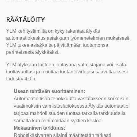
RÄÄTÄLÖITY
YLM kehitystiimillä on kyky rakentaa älykäs
automaatiokeskus asiakkaan työmenetelmien mukaisesti.
YLM tukee asiakkaita päivittämään tuotantonsa
perinteisestä älykkääksi.
YLM älykkään laitteen johtavana valmistajana voi lisätä
tuottavuuttasi ja muuttaa tuotantovirtojasi saavuttaaksesi
Industry 4.0:n.
Usean tehtävän suorittaminen:
Automaatio lisää tehokkuutta vastatakseen korkeisiin
vaatimuksiin valmistuslaitoksessa.Älykäs automaatio
tarjoaa mahdollisuuden tuottaa tarkalla tarkkuudella
samalla kun minimoidaan syklien kestoa.
Mekaaninen tarkkuus:
Robottikäsivarren sijainti määritetään tarkasti