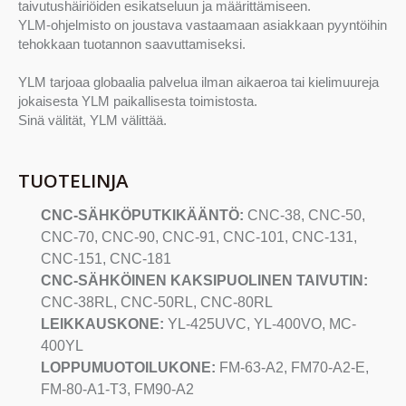
taivutushäiriöiden esikatseluun ja määrittämiseen.
YLM-ohjelmisto on joustava vastaamaan asiakkaan pyyntöihin
tehokkaan tuotannon saavuttamiseksi.
YLM tarjoaa globaalia palvelua ilman aikaeroa tai kielimuureja
jokaisesta YLM paikallisesta toimistosta.
Sinä välität, YLM välittää.
TUOTELINJA
CNC-SÄHKÖPUTKIKÄÄNTÖ:
CNC-38, CNC-50,
CNC-70, CNC-90, CNC-91, CNC-101, CNC-131,
CNC-151, CNC-181
CNC-SÄHKÖINEN KAKSIPUOLINEN TAIVUTIN:
CNC-38RL, CNC-50RL, CNC-80RL
LEIKKAUSKONE:
YL-425UVC, YL-400VO, MC-
400YL
LOPPUMUOTOILUKONE:
FM-63-A2, FM70-A2-E,
FM-80-A1-T3, FM90-A2