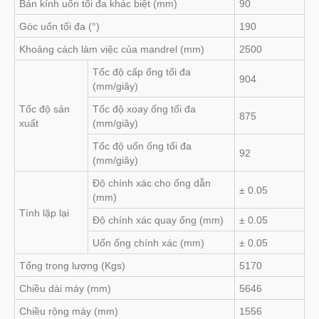
Bán kính uốn tối đa khác biệt (mm)
90
Góc uốn tối đa (°)
190
Khoảng cách làm việc của mandrel (mm)
2500
Tốc độ cấp ống tối đa
904
(mm/giây)
Tốc độ sản
Tốc độ xoay ống tối đa
875
xuất
(mm/giây)
Tốc độ uốn ống tối đa
92
(mm/giây)
Độ chính xác cho ống dẫn
± 0.05
(mm)
Tính lặp lại
Độ chính xác quay ống (mm)
± 0.05
Uốn ống chính xác (mm)
± 0.05
Tổng trọng lượng (Kgs)
5170
Chiều dài máy (mm)
5646
Chiều rộng máy (mm)
1556