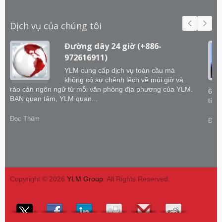
Dịch vụ của chúng tôi
Đường dây 24 giờ (+886-
972616911)
YLM cung cấp dịch vụ toàn cầu mà
không có sự chênh lệch về múi giờ và
rào cản ngôn ngữ từ mỗi văn phòng địa phương của YLM.
60 k
BẠN quan tâm, YLM quan...
tích
Đọc Thêm
Đọc
Copyright © 2026
YLM Group
. All Rights Reserved.