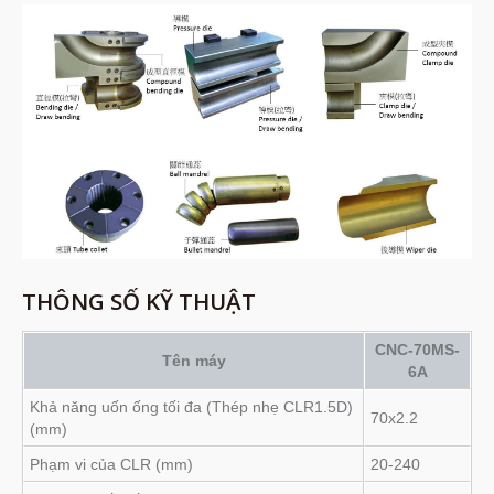
THÔNG SỐ KỸ THUẬT
CNC-70MS-
Tên máy
6A
Khả năng uốn ống tối đa (Thép nhẹ CLR1.5D)
70x2.2
(mm)
Phạm vi của CLR (mm)
20-240