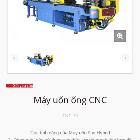
Gửi yêu cầu
Máy uốn ống CNC
CNC-70
Các tính năng của Máy uốn ống Hybrid
1. Dòng máy này sử dụng van thủy lực và mạch tích hợp để