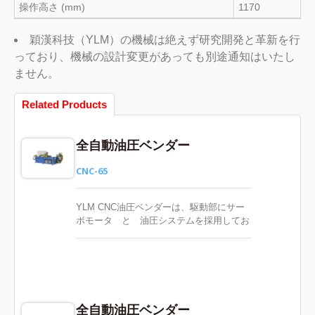
操作高さ (mm)
1170
穎漢科技（YLM）の機械は絶えず研究開発と革新を行
っており、機械の設計変更があっても別途通知はいたし
ません。
Related Products
全自動油圧ベンダー
CNC-65
YLM CNC油圧ベンダーは、駆動部にサー
ボモータ と 油圧システムを採用してお
りますので、品質のより高い曲げを確保で
きます。お客様のワーク要求に応じて、カ
スタマイズしたベンダー、金型を設計いた
します。YLM CNC油圧ベンダーは、PC-
BASEコントロールシステムを採用し、操
作が簡単で、優れた操作性を追求したベン
全自動油圧ベンダー
ダーです。