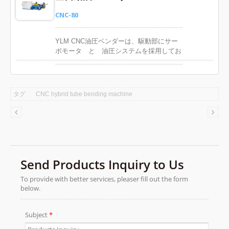
CNC-80
YLM CNC油圧ベンダーは、駆動部にサー
ボモータ と 油圧システムを採用してお
りますので、品質のより高い曲げを確保で
きます。お客様のワーク要求に応じて、カ
スタマイズしたベンダー、金型を設計いた
します。YLM CNC油圧ベンダーは、PC-
タグ
CNC hybrid tube bending machine
BASEコントロールシステムを採用し、操
作が簡単で、優れた操作性を追求したベン
ダーです。