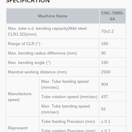
CNC-70MS-
Machine Name
6A
Max. tube o.d. bending capacity(Mild steel
70x2.2
CLR1.5D)(mm)
Range of CLR (°)
180
Max. bending radius difference (mm)
90
Max. bending angle (°)
190
Mandrel working distance (mm)
2500
Max. Tube feeding speed
904
(mm/sec)
Manufacture
Tube rotation speed (mm/sec)
437
speed
Max. Tube bending speed
92
(mm/sec)
Tube feeding Precision (mm)
± 0.1
Represent
Tube rotation Precision (mm)
± 0.1