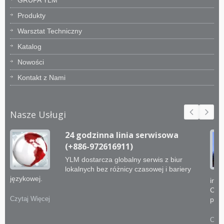
Produkty
Warsztat Techniczny
Katalog
Nowości
Kontakt z Nami
Nasze Usługi
24 godzinna linia serwisowa
(+886-972616911)
YLM dostarcza globalny serwis z biur
lokalnych bez różnicy czasowej i bariery
językowej.
inży
CNC 
Czytaj Więcej
prak
Czyt