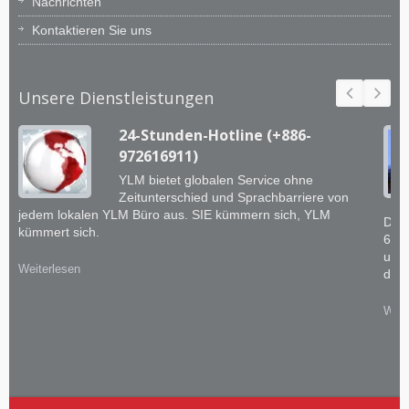
Nachrichten
Kontaktieren Sie uns
Unsere Dienstleistungen
24-Stunden-Hotline (+886-
972616911)
YLM bietet globalen Service ohne
Zeitunterschied und Sprachbarriere von
jedem lokalen YLM Büro aus. SIE kümmern sich, YLM
Das 
kümmert sich.
60 
und 
Weiterlesen
dem 
Weit