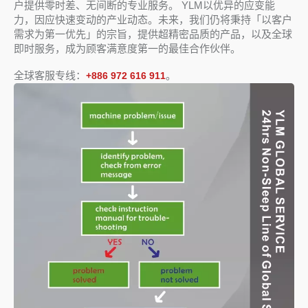
户提供零时差、无间断的专业服务。 YLM以优异的应变能
力，因应快速变动的产业动态。未来，我们仍将秉持「以客户
需求为第一优先」的宗旨，提供超精密品质的产品，以及全球
即时服务，成为顾客满意度第一的最佳合作伙伴。
全球客服专线：
。
+886 972 616 911