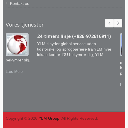
Kontakt os
Vores tjenester
24-timers linje (+886-972616911)
YLM tilbyder global service uden
tidsforskel og sprogbarriere fra YLM hver
lokale kontor. DU bekymrer dig, YLM
bekymrer sig.
inge
inte
Læs Mere
prak
Læs
Copyright © 2026
YLM Group
. All Rights Reserved.