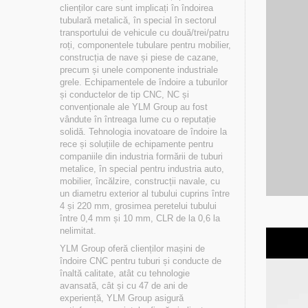
clienților care sunt implicați în îndoirea
tubulară metalică, în special în sectorul
transportului de vehicule cu două/trei/patru
roți, componentele tubulare pentru mobilier,
construcția de nave și piese de cazane,
precum și unele componente industriale
grele. Echipamentele de îndoire a tuburilor
și conductelor de tip CNC, NC și
convenționale ale YLM Group au fost
vândute în întreaga lume cu o reputație
solidă. Tehnologia inovatoare de îndoire la
rece și soluțiile de echipamente pentru
companiile din industria formării de tuburi
metalice, în special pentru industria auto,
mobilier, încălzire, construcții navale, cu
un diametru exterior al tubului cuprins între
4 și 220 mm, grosimea peretelui tubului
între 0,4 mm și 10 mm, CLR de la 0,6 la
nelimitat.
YLM Group oferă clienților mașini de
îndoire CNC pentru tuburi și conducte de
înaltă calitate, atât cu tehnologie
avansată, cât și cu 47 de ani de
experiență, YLM Group asigură