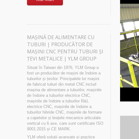
MAȘINĂ DE ALIMENTARE CU
TUBURI | PRODUCĂTOR DE
MAȘINI CNC PENTRU TUBURI ȘI
ȚEVI METALICE | YLM GROUP
Situat în Taiwan din 1976, YLM Group a
fost un producător de mașini de îndoire a
tuburilor și țevilor. Principalele lor mașini
de fabricat tuburi din metal CNC includ
mașina de alimentare a tuburilor, mașinile
de îndoire a tuburilor electrice CNC,
mașinile de îndoire a tuburilor R&L
electrice CNC, mașinile de îndoire a
tuburilor hibride CNC, mașinile de formare
a capetelor și brațele mecanice articulate
vertical cu 6 axe, care sunt certificate ISO
9001:2015 și CE MARK.
YLM oferă soluții avansate și practice