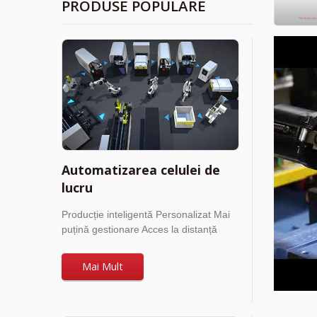
PRODUSE POPULARE
Automatizarea celulei de
lucru
Producție inteligentă Personalizat Mai
puțină gestionare Acces la distanță
Mai Mult