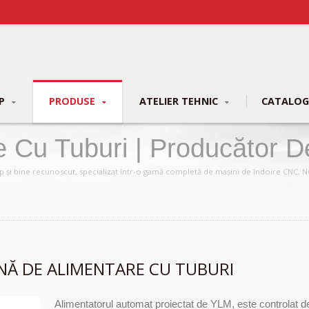
UP
PRODUSE
ATELIER TEHNIC
CATALO
e Cu Tuburi | Producător 
ice | YLM Group
 și bine recunoscut, specializat într-o gamă completă de mașini de îndoire CNC, N
NĂ DE ALIMENTARE CU TUBURI
Alimentatorul automat proiectat de YLM, este controlat 