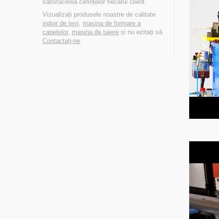
satisfacerea cerințelor fiecărui client.
Vizualizați produsele noastre de calitate
indoir de tevi
,
masina de formare a
capetelor
,
masina de taiere
și nu ezitați să
Contactați-ne
.