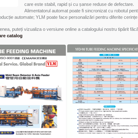
care este stabil, rapid și cu șanse reduse de defectare.
Alimentatorul automat poate fi sincronizat cu robotul pe
roducție automate; YLM poate face personalizări pentru diferite cerințe în
ea, puteți vizualiza o versiune online a catalogului nostru tipărit făc
re catalog