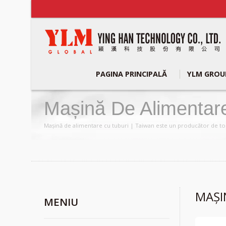
PAGINA PRINCIPALĂ
YLM GRO
Mașină De Alimentar
Tuburi Și Țevi Metal
Mașină de alimentare cu tuburi | Taiwan este un producător de top
MAȘI
MENIU