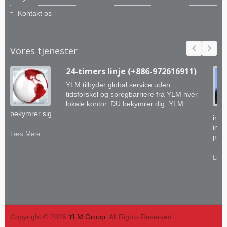
Kontakt os
Vores tjenester
24-timers linje (+886-972616911)
YLM tilbyder global service uden
tidsforskel og sprogbarriere fra YLM hver
lokale kontor. DU bekymrer dig, YLM
bekymrer sig.
inge
inte
Læs Mere
prak
Læs
Copyright © 2026
YLM Group
. All Rights Reserved.