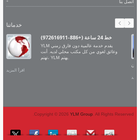
اتصل بنا
خدماتنا
خط 24 ساعة (+886-972616911)
YLM يقدم خدمة عالمية دون فارق زمني
وعائق لغوي من كل مكتب محلي لديه. أنت
تهتم، YLM يهتم.
اقرأ المزيد
لمزيد
Copyright © 2026
YLM Group
. All Rights Reserved.