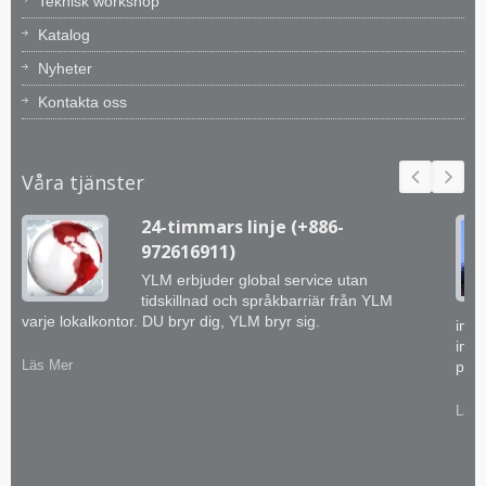
Teknisk workshop
Katalog
Nyheter
Kontakta oss
Våra tjänster
24-timmars linje (+886-
972616911)
YLM erbjuder global service utan
tidskillnad och språkbarriär från YLM
varje lokalkontor. DU bryr dig, YLM bryr sig.
inge
inte
Läs Mer
prak
Läs 