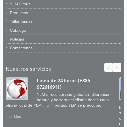
YLM Group
Productos
Taller técnico
Catálogo
Noticias
Contáctenos
Nuestros servicios
Línea de 24 horas (+886-
972616911)
YLM ofrece servicio global sin diferencia
horaria y barrera del idioma desde cada
oficina local de YLM. TÚ importas, YLM se preocupa.
El e
sobr
Leer Más
capa
retr