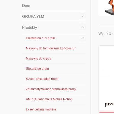
Dom
GRUPA YLM
Produkty
Wynik 1 -
Giętarki do rur i profili
Maszyny do formowania końców rur
Maszyny do cięcia
Giętarki do drutu
6 Axes articulated robot
Zautomatyzowane stanowiska pracy
AMR (Autonomous Mobile Robot)
prz
Laser cutting machine