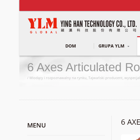
DOM
GRUPA YLM
6 Axes Articulated R
/ Wiodący i rozpoznawalny na rynku, Tajwański producent, wyspecjal
6 AX
MENU