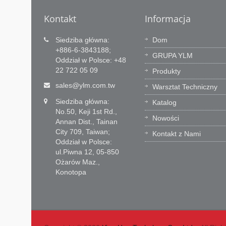
Kontakt
Informacja
owa
Technologia jest naszą
Siedziba główna:
Dom
podstawą a Serwis główną
+886-6-3843188;
GRUPA YLM
Oddział w Polsce: +48
wartością
 biur
22 722 05 09
Produkty
 bariery
Zespół rozwoju YLM posiada 60
sales@ylm.com.tw
inżynierów do wprowadzania innowacji
Warsztat Techniczny
oprogramowania CNC oraz jego
Siedziba główna:
Katalog
intergracji. Uczymy się z rynku a wartoś
No.50, Keji 1st Rd.,
praktyczne dostarczamy naszym
Nowości
Annan Dist., Tainan
klientom.
City 709, Taiwan;
Kontakt z Nami
Oddział w Polsce:
Czytaj Więcej
ul.Piwna 12, 05-850
Ożarów Maz.,
Konotopa