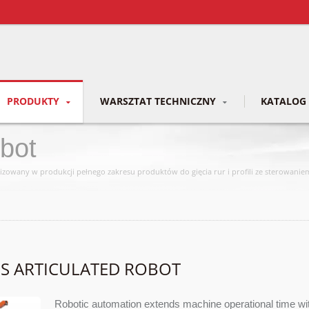
PRODUKTY
WARSZTAT TECHNICZNY
KATALOG
obot
izowany w produkcji pełnego zakresu produktów do gięcia rur i profili ze sterowan
ES ARTICULATED ROBOT
Robotic automation extends machine operational time wit