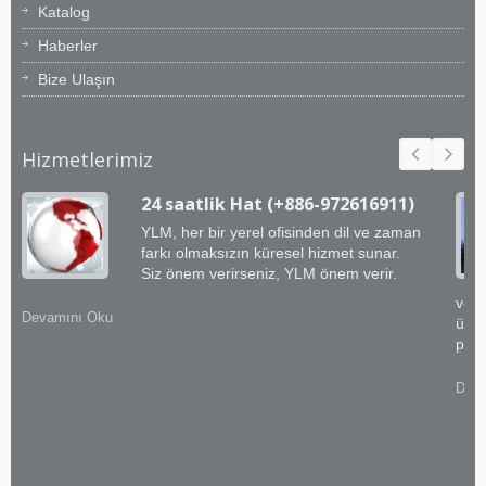
Katalog
Haberler
Bize Ulaşın
Hizmetlerimiz
24 saatlik Hat (+886-972616911)
YLM, her bir yerel ofisinden dil ve zaman
farkı olmaksızın küresel hizmet sunar.
Siz önem verirseniz, YLM önem verir.
ve e
Devamını Oku
üstü
prat
Deva